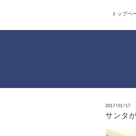
トップペ
2017
01
17
/
/
サンタが