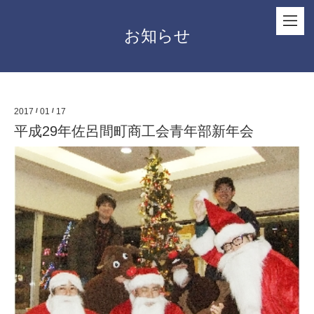
お知らせ
2017
/
01
/
17
平成29年佐呂間町商工会青年部新年会