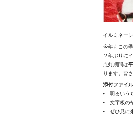
イルミネー
今年もこの
２年ぶりに
点灯期間は平成
ります。皆
添付ファイ
明るいう
文字板の
ぜひ見に