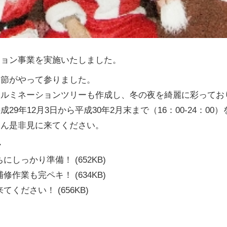
ション事業を実施いたしました。
季節がやって参りました。
イルミネーションツリーも作成し、冬の夜を綺麗に彩ってお
29年12月3日から平成30年2月末まで（16：00-24：00
さん是非見に来てください。
ル
ちにしっかり準備！
(652KB)
補修作業も完ペキ！
(634KB)
来てください！
(656KB)