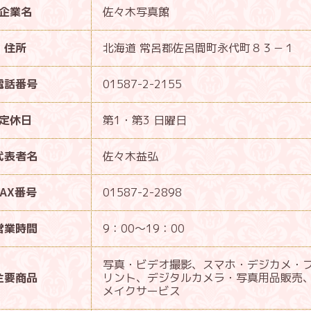
企業名
佐々木写真館
住所
北海道 常呂郡佐呂間町永代町８３－１
電話番号
01587-2-2155
定休日
第1・第3 日曜日
代表者名
佐々木益弘
FAX番号
01587-2-2898
営業時間
9：00～19：00
写真・ビデオ撮影、スマホ・デジカメ・
主要商品
リント、デジタルカメラ・写真用品販売
メイクサービス