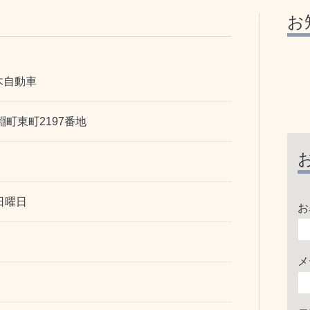
お
木自動車
淵町東町2197番地
日曜日
お
メ