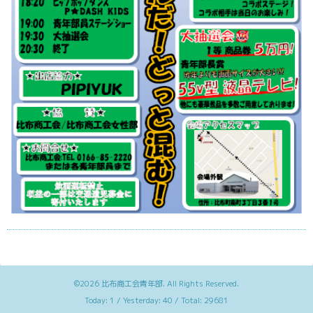
©2026
比布商工会青年部
. All Rights Reserved.
Today:
1
/ Yesterday:
40
/ Total:
29681