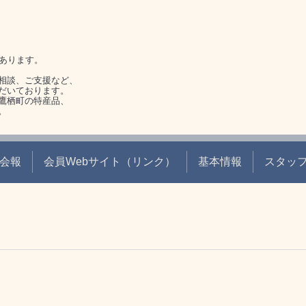
があります。
相談、ご支援など、
だいております。
鷹栖町の特産品、
。
会報
会員Webサイト（リンク）
基本情報
スタッ