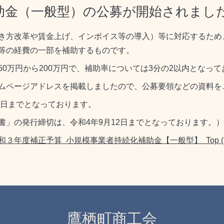
助金（一般型）の公募が開始されまし
き方改革や賃金上げ、インボイス等の導入）等に対応するため
等の経費の一部を補助するものです。
0万円から200万円で、補助率については3分の2以内となって
ムページアドレスを掲載しましたので、公募要領などの資料を
0日までとなっております。
書」の発行締切は、令和4年9月12日までとなっております。）
年度補正予算 小規模事業者持続化補助金【一般型】 Top (shokok
鷹栖町商工会