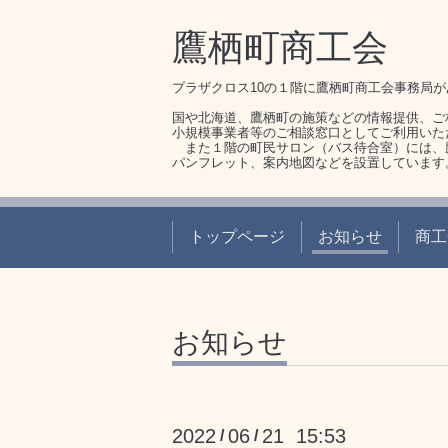
鷹栖町商工会
プラザクロス10の１階に鷹栖町商工会事務局
国や北海道、鷹栖町の施策などの情報提供、ご
小規模事業者等のご相談窓口としてご利用いた
また１階の町民サロン（バス待合室）には、
パンフレット、案内地図などを設置しています
トップページ
お知らせ
商工
お知らせ
2022
06
21 15:53
/
/