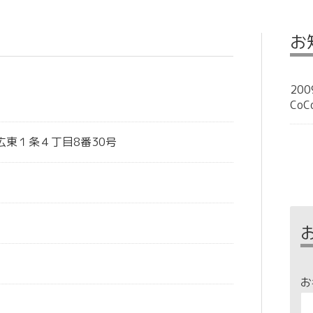
お
200
Co
広東１条４丁目8番30号
お