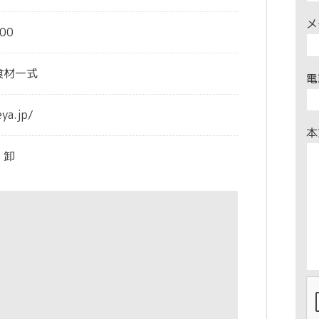
メ
00
食材一式
電
ya.jp/
本
・卸