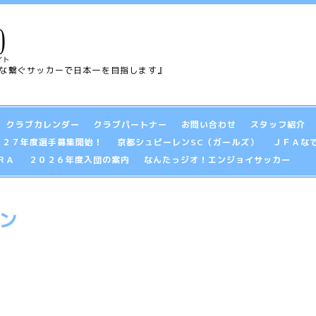
な繋ぐサッカーで日本一を目指します』
クラブカレンダー
クラブパートナー
お問い合わせ
スタッフ紹介
）２０２７年度選手募集開始！
京都シュピーレンSC（ガールズ）
ＪＦＡな
ＲＡ
２０２６年度入団の案内
なんたっジオ！エンジョイサッカー
ン