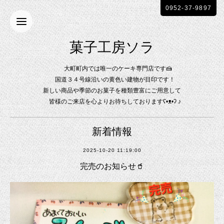
0952-37-9897
菓子工房ソラ
大町町内では唯一のケーキ専門店です🍰
国道３４号線沿いの黄色い建物が目印です！
新しい商品や季節のお菓子を種類豊富にご用意して
皆様のご来店を心よりお待ちしておりますʕ•ᴥ•ʔ ♪
新着情報
2025-10-20 11:19:00
完売のお知らせ🥤