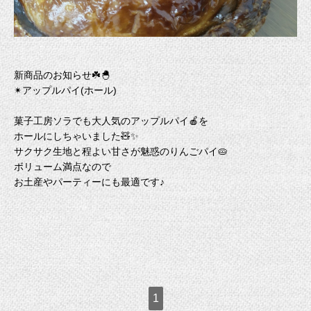
新商品のお知らせ☘️🐣
✴︎アップルパイ(ホール)
菓子工房ソラでも大人気のアップルパイ🍎を
ホールにしちゃいました🧸✨
サクサク生地と程よい甘さが魅惑のりんごパイ🥧
ボリューム満点なので
お土産やパーティーにも最適です♪
1