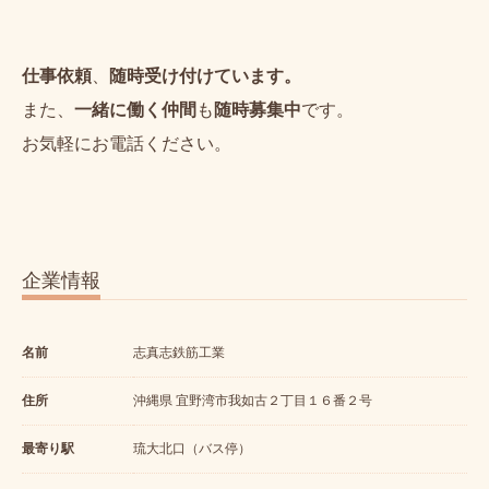
仕事依頼
、
随時受け付けています。
また、
一緒に働く仲間
も
随時募集中
です。
お気軽にお電話ください。
企業情報
名前
志真志鉄筋工業
住所
沖縄県 宜野湾市我如古２丁目１６番２号
最寄り駅
琉大北口（バス停）