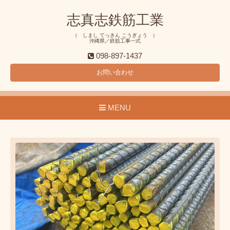
志真志鉄筋工業
（ しまし てっきん こうぎょう ）
沖縄県／鉄筋工事一式
098-897-1437
お問い合わせ
MENU