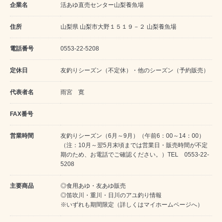
企業名
活あゆ直売センター山梨養魚場
住所
山梨県 山梨市大野１５１９－２ 山梨養魚場
電話番号
0553-22-5208
定休日
友釣りシーズン（不定休）・他のシーズン（予約販売）
代表者名
雨宮 寛
FAX番号
営業時間
友釣りシーズン（6月～9月）（午前6：00～14：00）
（注：10月～翌5月末頃までは営業日・販売時間が不定
期のため、お電話でご確認ください。）TEL 0553-22-
5208
主要商品
◎食用あゆ・友あゆ販売
◎笛吹川・重川・日川のアユ釣り情報
※いずれも期間限定（詳しくはマイホームページへ）