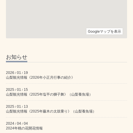
お知らせ
2026
01
19
/
/
山梨観光情報《2026年小正月行事の紹介》
2025
01
15
/
/
山梨観光情報《2025年塩平の獅子舞》（山梨養魚場）
2025
01
13
/
/
山梨観光情報《2025年藤木の太鼓乗り》（山梨養魚場）
2024
04
04
/
/
2024年桃の花開花情報