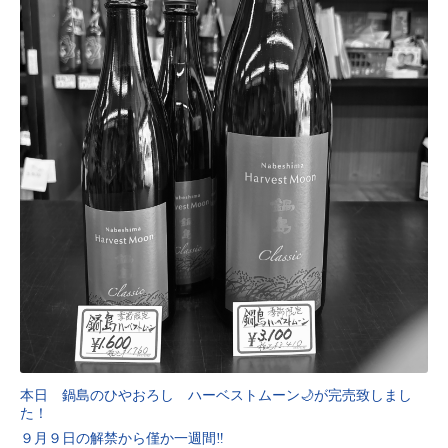
本日 鍋島のひやおろし ハーベストムーン🌙が完売致しまし
た！
９月９日の解禁から僅か一週間‼️