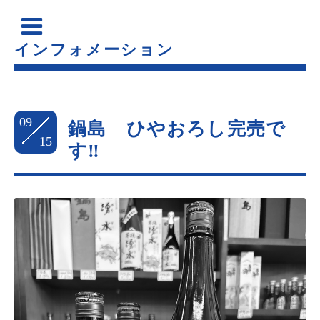
インフォメーション
09
鍋島 ひやおろし完売で
15
す‼️