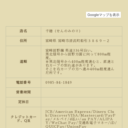
店名
千穂（せんのみのり）
住所
宮崎県 宮崎市清武町船引３８６９－２
宮崎田野線 県道336号沿い。
黒北信号から田野方面に向って800m程
度。
道順
※黒北信号から400m程度進むと、直進と
右カーブの別れ道があります。
そこを右カーブの方へ進み400m程度進ん
だ所です。
電話番号
0985-84-1849
営業時間
定休日
JCB/American Express/Diners Clu
b/DiscoverVISA/Mastercard/PayP
クレジットカー
ay/メルペイ/d払い/au PAY/ALIPA
ド、QR
Y/WeChat Pay/交通系電子マネー/iD/
QUICPay/UnionPay