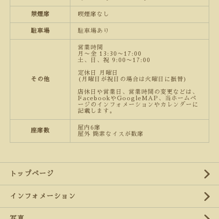
禁煙席
喫煙席なし
駐車場
駐車場あり
営業時間
月〜金 13:30〜17:00
土、日、祝 9:00〜17:00
定休日 月曜日
その他
(月曜日が祝日の場合は火曜日に振替)
店休日や営業日、営業時間の変更などは、
FacebookやGoogleMAP、当ホームペ
ージのインフォメーションやカレンダーに
記載します。
屋内6席
座席数
屋外 簡素なイスが数席
トップページ
インフォメーション
写真