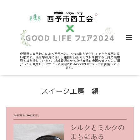
愛媛県の南予地方にある西予市は、５つの町が合併してできた東西に長
い市です。西は宇和海に接し、東部は四国カルストを擁する山地で高知
県と境を接しています。地域資源を使った特産品を全国の皆さんにご紹
介したく東京ビックサイトで開催されるGOODLIFEフェアに出展してい
ます。
スイーツ工房 絹