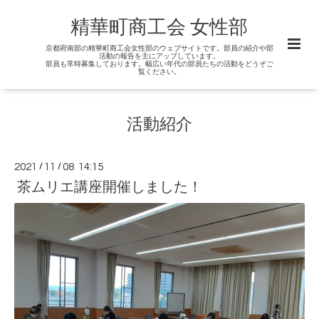
精華町商工会 女性部
京都府南部の精華町商工会女性部のウェブサイトです。部員の紹介や部
活動の報告を主にアップしています。
部員も常時募集しております。幅広い年代の部員たちの活動をどうぞご
覧ください。
活動紹介
2021
/
11
/
08 14:15
茶ムリエ講座開催しました！