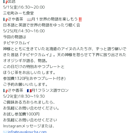
出店
5/15(金)16:30～20:00
三宅町みーも食堂
さや香茶
月１世界の物語を楽しもう
日本語と英語で世界の物語をゆったり聴く会
5/25(月)14:30～16:00
今回の物語は
チピヤクカムイ
神様とともに生きていた北海道のアイヌの人たちが，
ずっと語り継いで
きた昔話『チピヤクカムイ』。
天の神様を怒らせて下界に放り出された
オオジシギが語る，物語。
この日だけの特別おやつプレートと
ほうじ茶をお出しいたします。
参加費1320円(おやつプレート付き)
ご予約お願いいたします。
さや香茶
月1フランス語サロン
5/29(金)18:30～19:30
ご興味ある方おられましたら、
お気軽にお問い合わせください。
お試し参加費1000円
お気軽にお問い合わせください
Instagramメッセージまたは、
info@sayakoucha.com