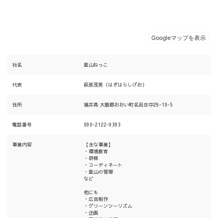
社名
里山ねっこ
代表
萩原茂男（はぎはらしげお）
住所
福井県 大飯郡おおい町名田庄中29-10-5
電話番号
090-2122-9393
事業内容
【主な事業】
・環境教育
・研修
・コーディネート
・里山の管理
など
他にも
・広告制作
・グリーンツーリズム
・企画