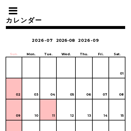
カレンダー
2026-07
2026-08
2026-09
Sun.
Mon.
Tue.
Wed.
Thu.
Fri.
Sat.
01
02
03
04
05
06
07
08
09
10
11
12
13
14
15