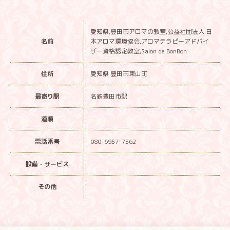
愛知県,豊田市アロマの教室,公益社団法人 日
名前
本アロマ環境協会,アロマテラピーアドバイ
ザー資格認定教室,Salon de BonBon
住所
愛知県 豊田市東山町
最寄り駅
名鉄豊田市駅
道順
電話番号
080-6957-7562
設備・サービス
その他