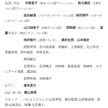
出演
沖香菜子
、
秋元康臣
（予定）
（東京バレエ団プリンシバル）
（元東京
、
バレエ団プリンシバル）
塩谷綾菜
林田翔平
（スターダンサーズ・バレエ団）
（スターダ
、
ンサーズ・バレエ団）
山口緋奈子
、
阿部碧
、
斎
（谷桃子バレエ団）
（井上バレエ団）
藤ジュン
（東京シティ・バレエ団）
浅井敬行
（志村バレエ）、
酒井友美
、
山本達史
阿部琴羽、市川由凛菜、伊藤紗、上原輝恵、北上羽夕、
斉藤里桜、田中綾音、
寺村文莉、
野村駿介
石黒瑛士、石津颯才、
河村南、葛原花凛、島崎怜、スチ
ュアート瑠菜、諏訪結、
前野怜南、水島璃子
ピアノ
塚本真弓
横山茉美
お話（第一部）
スタッフ
バレエミストレス/山田琴音、舞台監督/山田亜由美、照
明/山本高久、映像/立石勇人、