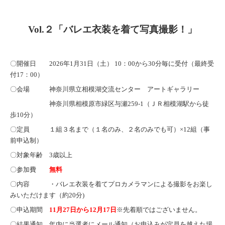
Vol.２「バレエ衣装を着て写真撮影！」
〇開催日 2026年1月31日（土） 10：00から30分毎に受付（最終受
付17：00）
〇会場 神奈川県立相模湖交流センター アートギャラリー
神奈川県相模原市緑区与瀬259-1（ＪＲ相模湖駅から徒
歩10分）
〇定員 １組３名まで（１名のみ、２名のみでも可）×12組（事
前申込制）
〇対象年齢 3歳以上
〇参加費
無料
〇内容 ・バレエ衣装を着てプロカメラマンによる撮影をお楽し
みいただけます（約20分)
〇申込期間
11月27日から12月17日
※先着順ではございません。
〇結果通知 年内に当選者にメール通知（お申込みが定員を越えた場