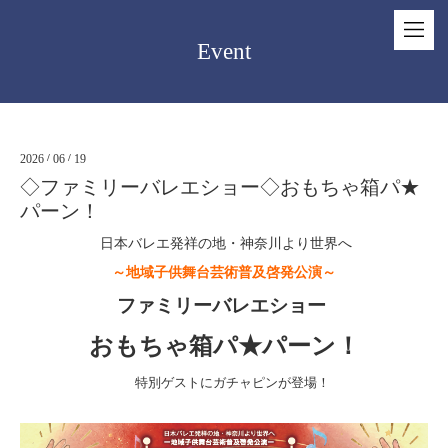
Event
2026
/
06
/
19
◇ファミリーバレエショー◇おもちゃ箱パ★
パーン！
日本バレエ発祥の地・神奈川より世界へ
～地域子供舞台芸術普及啓発公演～
ファミリーバレエショー
おもちゃ箱パ★パーン！
特別ゲストにガチャピンが登場！