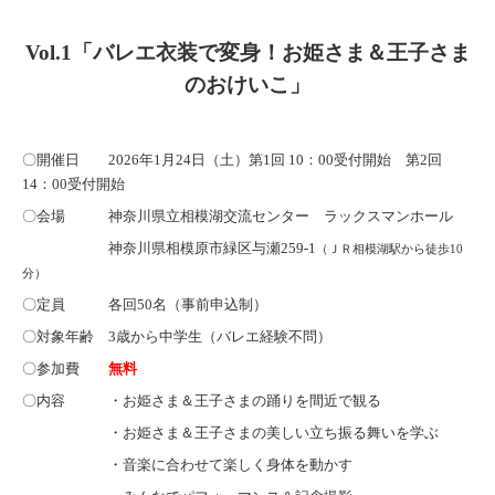
Vol.1「バレエ衣装で変身！お姫さま＆王子さま
のおけいこ」
〇開催日 2026年1月24日（土）第1回 10
：00受付開始 第2回
14：00受付開始
〇会場
神奈川県立相模湖交流センター ラックスマンホール
神奈川県相模原市緑区与瀬259-1
（ＪＲ相模湖駅から徒歩10
分）
〇定員 各回50名（事前申込制）
〇対象年齢 3歳から中学生（バレエ経験不問）
〇参加費
無料
〇内容 ・お姫さま＆王子さまの踊りを間近で観る
・お姫さま＆王子さまの美しい立ち振る舞いを学ぶ
・音楽に合わせて楽しく身体を動かす