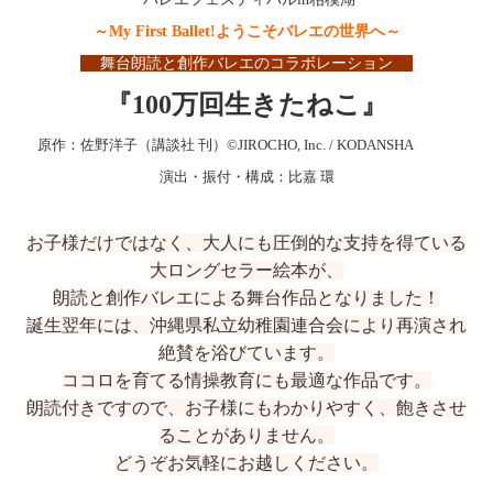
～My First Ballet!ようこそバレエの世界へ～
舞台朗読と創作バレエのコラボレーション
『100万回生きたねこ』
原作：佐野洋子（講談社 刊）©JIROCHO, Inc. / KODANSHA
演出・振付・構成：比嘉 環
お子様だけではなく、大人にも圧倒的な支持を得ている
大ロングセラー絵本が、
朗読と創作バレエによる舞台作品となりました！
誕生翌年には、沖縄県私立幼稚園連合会により再演され
絶賛を浴びています。
ココロを育てる情操教育にも最適な作品です。
朗読付きですので、お子様にもわかりやすく、飽きさせ
ることがありません。
どうぞお気軽にお越しください。