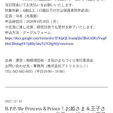
当日現金にてお支払いをお願いいたします。
対象年齢：4歳以上（15歳以下の方は保護者同伴必須）
定員：50名（先着順）
申込締切日：2026年4月18日（月）
※定員に達し次第、締切日前でも受付を終了いたします。
申込方法：グーグルフォーム
https://docs.google.com/forms/d/e/1FAIpQLScazqQlu5BoUsDEzYwgP
bhsCRbslsgSY1ljR8y3dwYj7CHgNQ/viewform
企画・運営：相模湖芸術・文化のまちづくり実行委員会
お問い合わせ先：事務局（株式会社アトリエヨシノ）
TEL 042-682-6055（平日10:00～16:00）
2025
/
12
/
16
B.P.P./Be Princess＆Prince！お姫さま＆王子さ