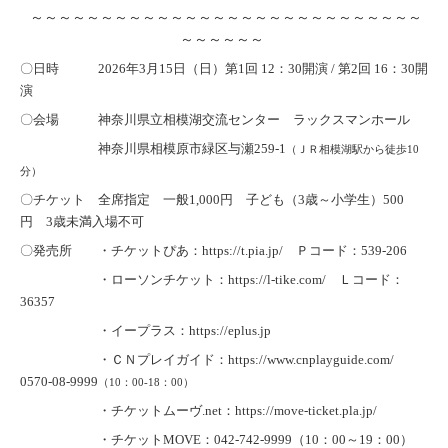
～～～～～～～～～～～～～～～～～～～～～～～～～～～～
～～～～～～
〇日時
2026年3月15日（日）第1回 12
：30開演 / 第2回 16：30開
演
〇会場
神奈川県立相模湖交流センター ラックスマンホール
神奈川県相模原市緑区与瀬259-1
（ＪＲ相模湖駅から徒歩10
分）
〇チケット 全席指定 一般1,000円 子ども（3歳～小学生）500
円 3歳未満入場不可
〇発売所 ・チケットぴあ：https://t.pia.jp/ Ｐコード：539-206
・ローソンチケット：https://l-tike.com/ Ｌコード：
36357
・イープラス：https://eplus.jp
・ＣＮプレイガイド：https://www.cnplayguide.com/
0570-08-9999
（10：00-18：00）
・チケットムーヴ.net：https://move-ticket.pla.jp/
・チケットMOVE：042-742-9999（10：00～19：00）