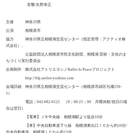
音響/矢野
幸正
主催 神奈川県
公演 相模原市
協力
神奈川県立相模湖交流センター（指定管理：アクティオ株
式会社）、
公益財団法人相模原市民文化財団、
相模湖 芸術・文化のま
ちづくり実行委員会
企画制作 株式会社アトリエヨシノBallet fo Peaceプロジェクト
http://bfp.atelier-yoshino.com
会場詳細 神奈川県立相模湖交流センター（相模原市緑区与瀬259-
1）
電話：042-682-6121 （9：00-21：00 月曜休館/祝日の場
合は翌日）
【電車】ＪＲ中央線 相模湖駅より徒歩10分
【車】中央自動車道下り線 相模湖東出口ＩＣから約10分/
中央自動車道 相模湖ＩＣから約15分