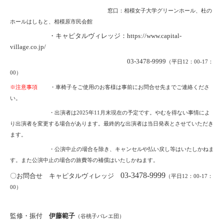
窓口：相模女子大学グリーンホール、杜の
ホールはしもと、相模原市民会館
・キャピタルヴィレッジ：https://www.capital-
village.co.jp/
03-3478-9999
（平日12：00-17：
00）
※注意事項
・車椅子をご使用のお客様は事前にお問合せ先までご連絡くださ
い。
・出演者は2025年11月末現在の予定です。やむを得ない事情によ
り出演者を変更する場合があります。
最終的な出演者は当日発表とさせていただき
ます。
・公演中止の場合を除き、キャンセルや払い戻し等はいたしかねま
す。また公演中止の場合の旅費等の補償はいたしかねます。
03-3478-9999
〇お問合せ キャピタルヴィレッジ
（平日12：00-17：
00）
監修・振付
伊藤範子
（谷桃子バレエ団）