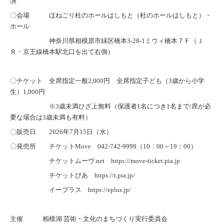
演
〇会場 ほねごり杜のホールはしもと（杜のホールはしもと）・
ホール
神奈川県相模原市緑区橋本3-28-1ミウィ橋本７Ｆ（Ｊ
Ｒ・京王線橋本駅北口を出て右側）
〇チケット 全席指定一般2,000円 全席指定子ども（3歳から小学
生）1,000円
※3歳未満ひざ上無料（保護者1名につき1名まで/席が必
要な場合は3歳未満も有料）
〇販売日 2026年7月15日（水）
〇発売所 チケットMove 042-742-9999（10：00～19：00）
チケットムーヴ.net https://move-ticket.pia.jp
チケットぴあ https://t.pia.jp/
イープラス https://eplus.jp/
主催 相模湖 芸術・文化のまちづくり実行委員会