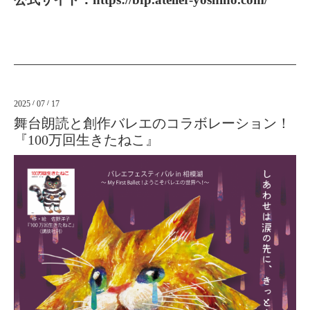
2025
/
07
/
17
舞台朗読と創作バレエのコラボレーション！
『100万回生きたねこ』