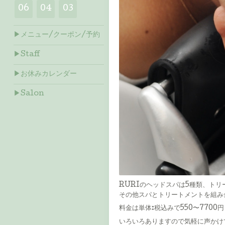
06
04
03
▶メニュー/クーポン/予約
▶Staff
▶お休みカレンダー
▶Salon
RURIのヘッドスパは5種類、トリ
その他スパとトリートメントを組み
料金は単体:税込みで550〜7700円
いろいろありますので気軽に声かけ