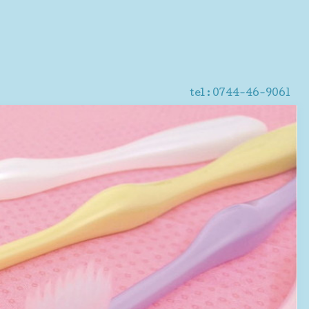
tel :
0744-46-9061