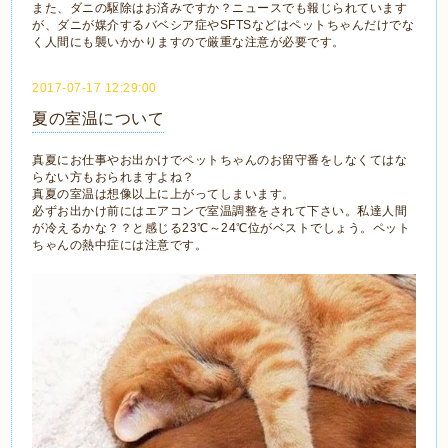
また、ダニの駆除はお済みですか？ニュースでも報じられています
が、ダニが媒介するバベシア症やSFTSなどはペットちゃんだけでな
く人間にも襲いかかりますので厳重な注意が必要です。
2017-07-17 12:29:00
夏の室温について
真夏にお仕事やお出かけでペットちゃんのお留守番をしなくてはな
らない方もおられますよね？
真夏の室温は想像以上に上がってしまいます。
必ずお出かけ前にはエアコンで室温調整をされて下さい。私達人間
が冷えるかな？？と感じる23℃～24℃位がベストでしょう。ペット
ちゃんの熱中症には注意です。