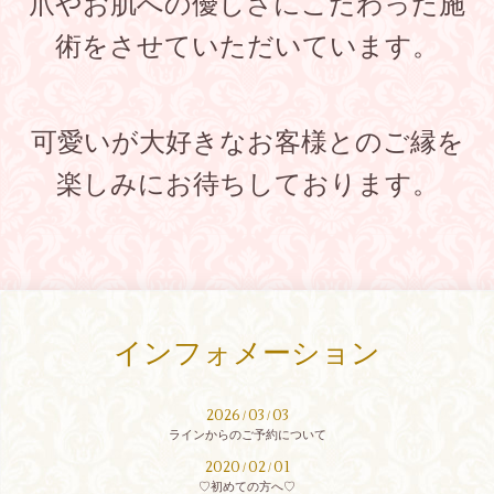
爪やお肌への優しさにこだわった施
術をさせていただいています。
可愛いが大好きなお客様とのご縁を
楽しみにお待ちしております。
インフォメーション
2026
03
03
/
/
ラインからのご予約について
2020
02
01
/
/
♡初めての方へ♡