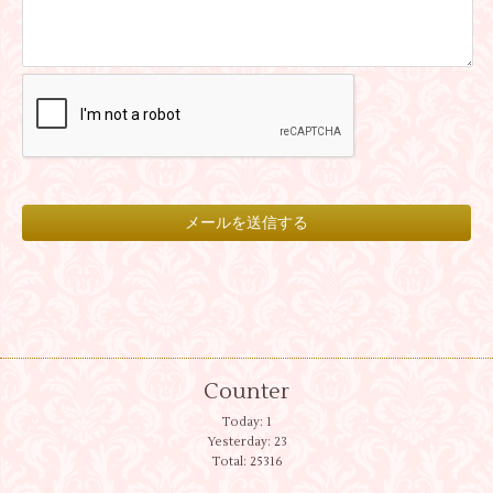
Counter
Today:
1
Yesterday:
23
Total:
25316