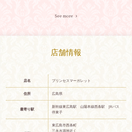
See more
店舗情報
店名
プリンセスマーガレット
住所
広島県
新幹線東広島駅 山陽本線西条駅 JRバス
最寄り駅
停東子
東広島市西条町
三永水源地近く