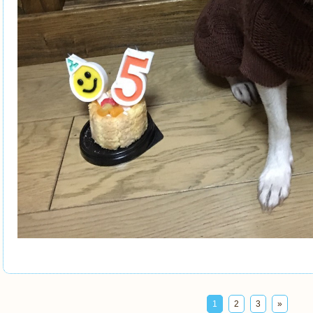
1
2
3
»