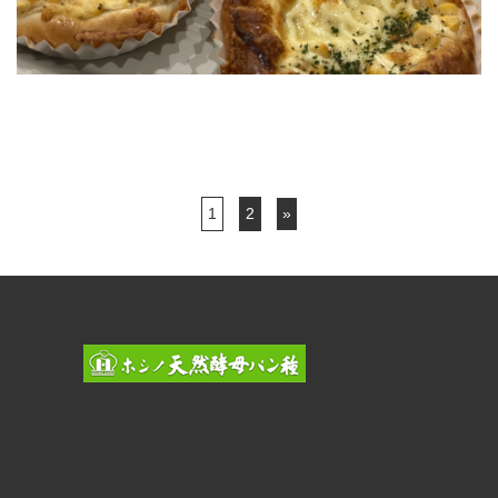
1
2
»