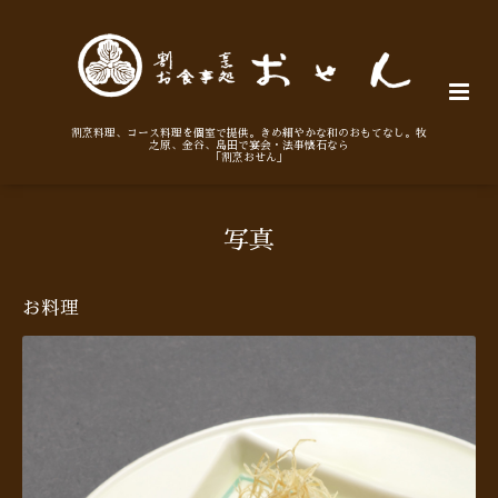
割烹料理、コース料理を個室で提供。きめ細やかな和のおもてなし。牧
之原、金谷、島田で宴会・法事懐石なら
「割烹おせん」
写真
お料理