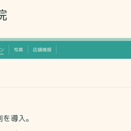
院
ン
写真
店舗情報
制を導入。