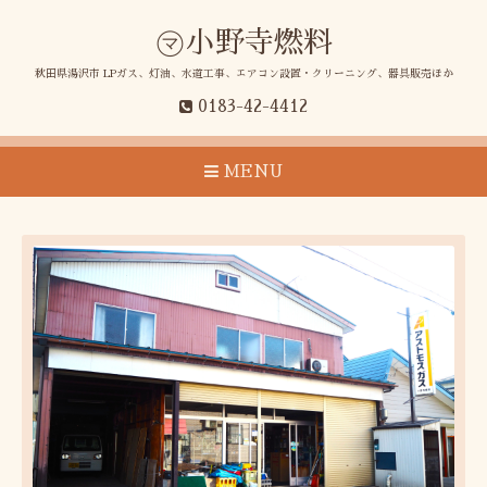
㋮小野寺燃料
秋田県湯沢市 LPガス、灯油、水道工事、エアコン設置・クリーニング、器具販売ほか
0183-42-4412
MENU