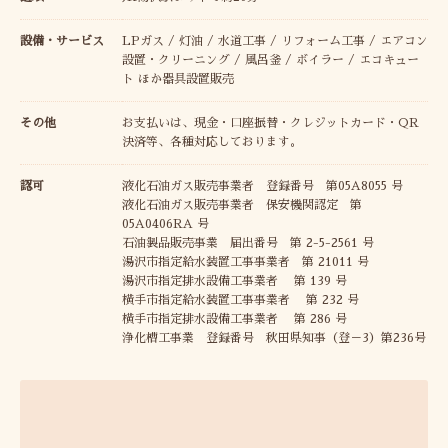
設備・サービス
LPガス / 灯油 / 水道工事 / リフォーム工事 / エアコン
設置・クリーニング / 風呂釜 / ボイラー / エコキュー
ト ほか器具設置販売
その他
お支払いは、現金・口座振替・クレジットカード・QR
決済等、各種対応しております。
認可
液化石油ガス販売事業者 登録番号 第05A8055 号
液化石油ガス販売事業者 保安機関認定 第
05A0406RA 号
石油製品販売事業 届出番号 第 2-5-2561 号
湯沢市指定給水装置工事事業者 第 21011 号
湯沢市指定排水設備工事業者 第 139 号
横手市指定給水装置工事事業者 第 232 号
横手市指定排水設備工事業者 第 286 号
浄化槽工事業 登録番号 秋田県知事（登－3）第236号