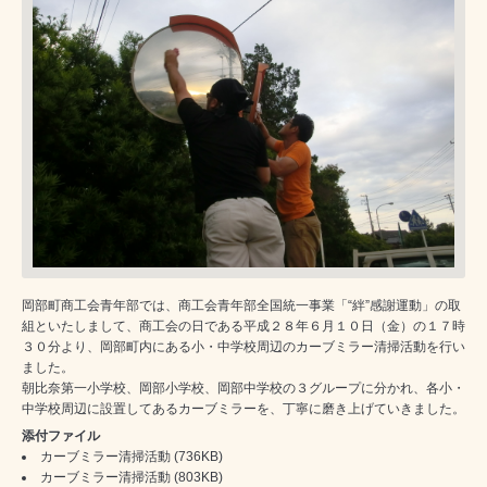
岡部町商工会青年部では、商工会青年部全国統一事業「“絆”感謝運動」の取
組といたしまして、商工会の日である平成２８年６月１０日（金）の１７時
３０分より、岡部町内にある小・中学校周辺のカーブミラー清掃活動を行い
ました。
朝比奈第一小学校、岡部小学校、岡部中学校の３グループに分かれ、各小・
中学校周辺に設置してあるカーブミラーを、丁寧に磨き上げていきました。
添付ファイル
カーブミラー清掃活動
(736KB)
カーブミラー清掃活動
(803KB)