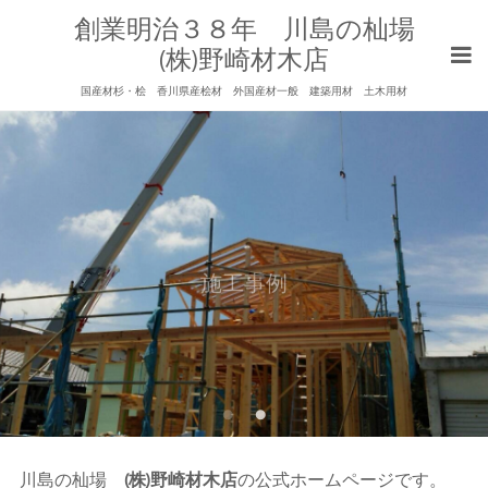
創業明治３８年 川島の杣場
(株)野崎材木店
国産材杉・桧 香川県産桧材 外国産材一般 建築用材 土木用材
施工事例
川島の杣場
(株)野崎材木店
の公式ホームページです。