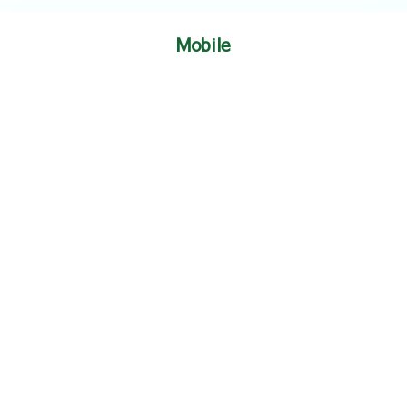
Mobile
くめだ農園 (農業屋KUMEDA合同会社)