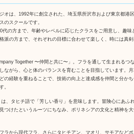
ジオは、1992年に創立された、埼玉県所沢市および東京都港
スのスクールです。
80代の方まで、年齢やレベルに応じたクラスをご用意し、趣味
格派の方まで、それぞれの目標に合わせて楽しく、時には真剣
ompany Together 〜仲間と共に〜」。フラを通して生まれ
しながら、心と体のバランスを育むことを目指しています。月
どの経験を重ねることで、技術の向上と達成感を仲間と分かち
す。
o'a」は、タヒチ語で「芳しい香り」を意味します。冒険心にあ
見つけたというルーツにちなみ、ポリネシアの文化と精神を大
フラから現代フラ、さらにタヒチアン、マオリ、サモアなどポ