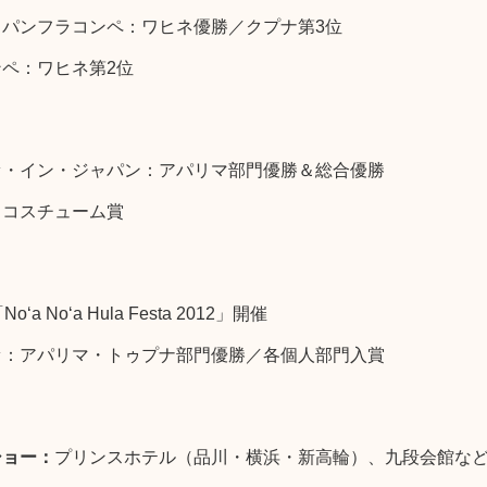
パンフラコンペ：ワヒネ優勝／クプナ第3位
ペ：ワヒネ第2位
ァ・イン・ジャパン：アパリマ部門優勝＆総合優勝
トコスチューム賞
a No‘a Hula Festa 2012」開催
ァ：アパリマ・トゥプナ部門優勝／各個人部門入賞
ショー：
プリンスホテル（品川・横浜・新高輪）、九段会館な