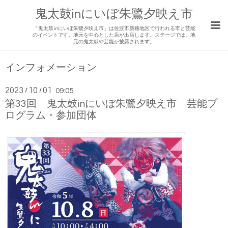
鬼太鼓inにいぼ朱鷺夕映え市
「鬼太鼓inにいぼ朱鷺夕映え市」は佐渡市新穂地区で行われる市と芸能
のイベントです。地元を中心とした店が出店します。ステージでは、地
元の鬼太鼓や芸能が披露されます。
インフォメーション
2023
10
01
/
/
09:05
第33回 鬼太鼓inにいぼ朱鷺夕映え市 芸能プ
ログラム・参加団体