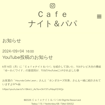
Ｃａｆｅ
ナイト＆パパ
お知らせ
2024
09
04
/
/
16:00
YouTube投稿のお知らせ
8月19日（月）に「Ｃａｆｅナイト＆パパ」を紹介して頂いた、TOSテレビ大分の番組
「ゆ～わくワイド」の放送回が、TOSのYouTubeにUPされました😄
お友達の「Hounds Cafe Leon」さんと「ホンダカーズ玖珠」さんも一緒に紹介されて
いますよ🐶🐾🤗
https://youtu.be/a7v1BkkU_Ac?si=OkY37uPdspY2IKQv
©2026
Ｃａｆｅナイト＆パパ
. All Rights Reserved.
Today:
115
/ Yesterday:
68
/ Total:
59552