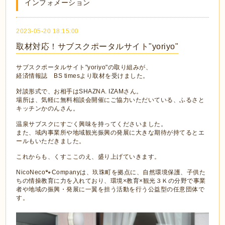
インフォメーション
2023-05-20 18:15:00
取材対応！サブスクポータルサイト"yoriyo"
サブスクポータルサイト"yoriyo"の取り組みが、
経済情報誌 BS timesより取材を受けました。
対談形式で、お相手はSHAZNA. IZAMさん。
場所は、気軽に無料相談会開催にご協力いただいている、ふるさと
キッチンかのんさん。
温泉サブスクにすごく興味を持ってくださいました。
また、域内事業所や地域観光振興の発展に大きな期待が持てるとエ
ールもいただきました。
これからも、くすここのえ、盛り上げていきます。
NicoNeco🐾Companyは、玖珠町を拠点に、自然環境保護、子供た
ちの情操教育に力を入れており、環境×教育×観光３Ｋの分野で事業
者や地域の振興・発展に一翼を担う活動を行う公益型の任意団体で
す。