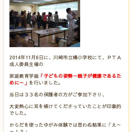
2014年11月6日に、川崎市立橘小学校にて、ＰＴＡ
成人委員主催の
家庭教育学級
「子どもの姿勢～親子が健康であるた
めに～」
を行いました。
当日は３３名の保護者の方がご参加下さり、
大変熱心に耳を傾けてくださっていたことが印象的
でした。
からだを使ったゆがみ体験では思わぬ結果に「え～
っ！？」