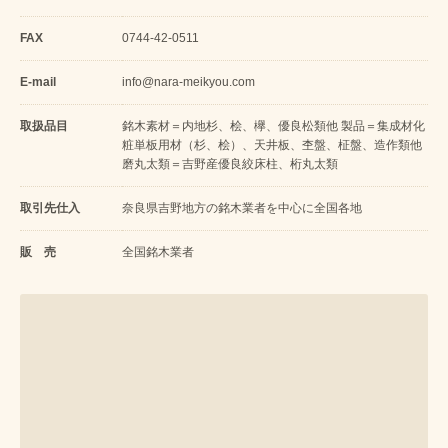
FAX
0744-42-0511
E-mail
info@nara-meikyou.com
取扱品目
銘木素材＝内地杉、桧、欅、優良松類他 製品＝集成材化
粧単板用材（杉、桧）、天井板、杢盤、柾盤、造作類他
磨丸太類＝吉野産優良絞床柱、桁丸太類
取引先仕入
奈良県吉野地方の銘木業者を中心に全国各地
販 売
全国銘木業者