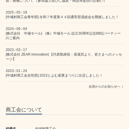
会」開催について （参加協力並びに協賛・商品等提供のお願い）
2025
05
19
/
/
[中城村商工会青年部] 令和７年度第４４回通常部員総会を開催しました！
2024
06
04
/
/
[株式会社 中城モール] （株）中城モール 設立30周年記念BBQパーティー
のご案内
2023
03
17
/
/
[株式会社 ZEAR innovation] 【代表取締役：喜屋武より、皆さまへのメッセ
ージ】
2023
01
24
/
/
[中城村商工会女性部] 2023とよむ産業まつりに出店しました！
会員からのお知らせへ
商工会について
組織名
中城村商工会