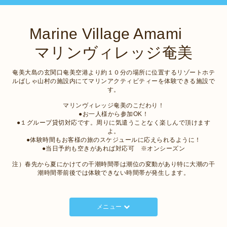
Marine Village Amami
マリンヴィレッジ奄美
奄美大島の玄関口奄美空港より約１０分の場所に位置するリゾートホテ
ルばしゃ山村の施設内にてマリンアクティビティーを体験できる施設で
す。
マリンヴィレッジ奄美のこだわり！
●お一人様から参加OK！
●１グループ貸切対応です。周りに気遣うことなく楽しんで頂けます
よ。
●体験時間もお客様の旅のスケジュールに応えられるように！
●当日予約も空きがあれば対応可 ※オンシーズン
注）春先から夏にかけての干潮時間帯は潮位の変動があり特に大潮の干
潮時間帯前後では体験できない時間帯が発生します。
メニュー