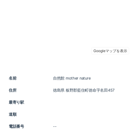
名前
自然館 mother nature
住所
徳島県 板野郡藍住町徳命字名田457
最寄り駅
道順
電話番号
--