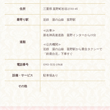
住所
三重県 菰野町杉谷2330-45
最寄り駅
近鉄 湯の山線 菰野駅
≪お車≫
新名神高速道路 菰野インターから15分
道順
≪公共機関≫
近鉄 湯の山線 菰野駅から乗合タクシーで
「鈴鹿台北」下車すぐ
電話番号
090-3131-1968
設備・サービス
駐車場あり
その他