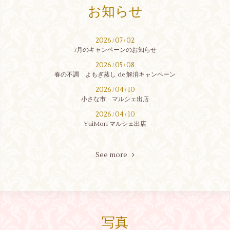
お知らせ
2026
07
02
/
/
7月のキャンペーンのお知らせ
2026
05
08
/
/
春の不調 よもぎ蒸し de 解消キャンペーン
2026
04
10
/
/
小さな市 マルシェ出店
2026
04
10
/
/
YuiMori マルシェ出店
See more
写真