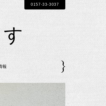
0157-33-3037
～りす
情報