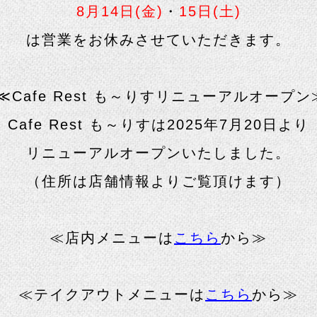
8月14
日(金)
・
15日(土
)
は営業をお休みさせていただきます。
≪Cafe Rest も～りすリニューアルオープン
Cafe Rest も～りすは2025年7月20日より
リニューアルオープンいたしました。
（住所は店舗情報よりご覧頂けます）
≪店内メニューは
こちら
から≫
≪テイクアウトメニューは
こちら
から≫