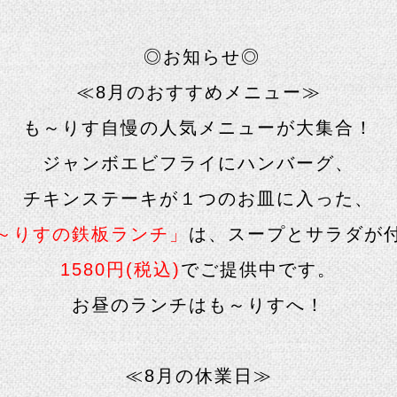
◎お知らせ◎
≪8月のおすすめメニュー≫
も～りす自慢の人気メニューが大集合！
ジャンボエビフライにハンバーグ、
チキンステーキが１つのお皿に入った、
～りすの鉄板ランチ
」
は、スープとサラダが
1580円(税込)
でご提供中です。
お昼のランチはも～りすへ！
≪8月の休業日≫