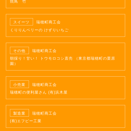
焼鳥 竹
スイーツ
瑞穂町商工会
くりりんベリーの けずりいちご
その他
瑞穂町商工会
朝採り！甘い！ トウモロコシ直売 （東京都瑞穂町の栗原
園）
小売業
瑞穂町商工会
瑞穂町の便利屋さん (有)浜木屋
製造業
瑞穂町商工会
(有)エフピー工業