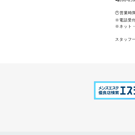
📲090-85
🕛営業時間1
※電話受付1
※ネット・
スタッフ