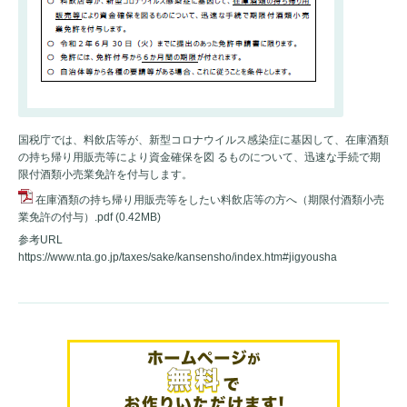
国税庁では、料飲店等が、新型コロナウイルス感染症に基因して、在庫酒類
の持ち帰り用販売等により資金確保を図 るものについて、迅速な手続で期
限付酒類小売業免許を付与します。
在庫酒類の持ち帰り用販売等をしたい料飲店等の方へ（期限付酒類小売
業免許の付与）.pdf
(0.42MB)
参考URL
https://www.nta.go.jp/taxes/sake/kansensho/index.htm#jigyousha