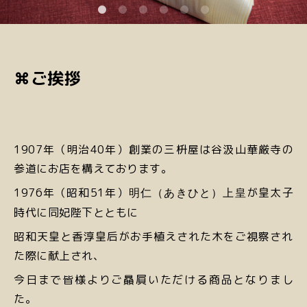
⌘ご挨拶
1907年（明治40年）創業の三枡屋は
谷汲山華厳寺の
参道にお店を構えております。
1976年（昭和51年）
が皇太子
明仁（あきひと）上皇
時代に同妃陛下とともに
昭和天皇と香淳皇后がお手植えされた木をご視察され
た際に献上され、
今日まで皆様より
ご贔屓いただける商品となりまし
た。