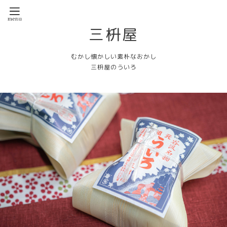
三枡屋
むかし懐かしい素朴なおかし
三枡屋のういろ