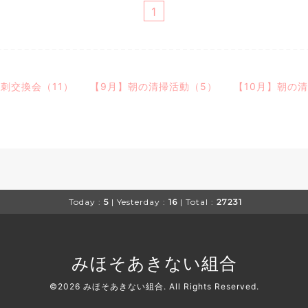
1
刺交換会（11）
【9月】朝の清掃活動（5）
【10月】朝の
Today :
5
| Yesterday :
16
| Total :
27231
みほそあきない組合
©2026
みほそあきない組合
. All Rights Reserved.