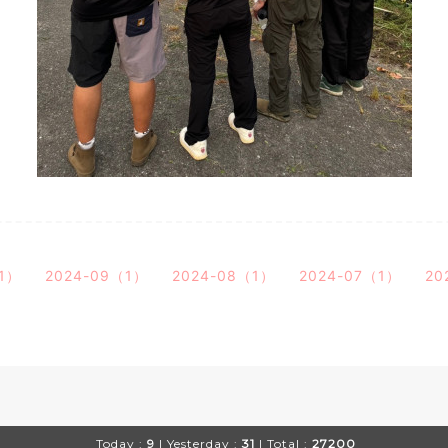
（1）
2024-09（1）
2024-08（1）
2024-07（1）
20
Today :
9
| Yesterday :
31
| Total :
27200